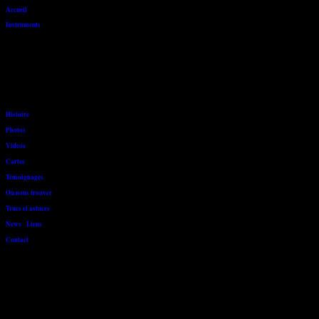
Accueil
Instruments
Histoire
Photos
Videos
Cartes
Témoignages
Où nous trouver
Trucs et astuces
News
-
Liens
Contact